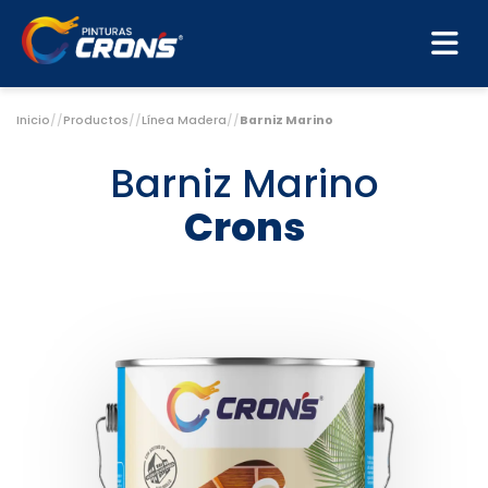
Inicio
//
Productos
//
Línea Madera
//
Barniz Marino
Barniz Marino
Crons