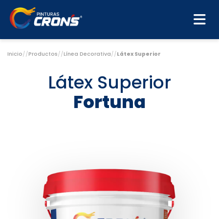
Inicio
//
Productos
//
Línea Decorativa
//
Látex Superior
Látex Superior
Fortuna