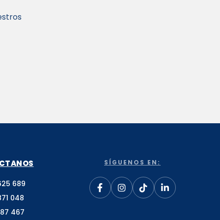
estros
CTANOS
SÍGUENOS EN:
625 689
871 048
187 467