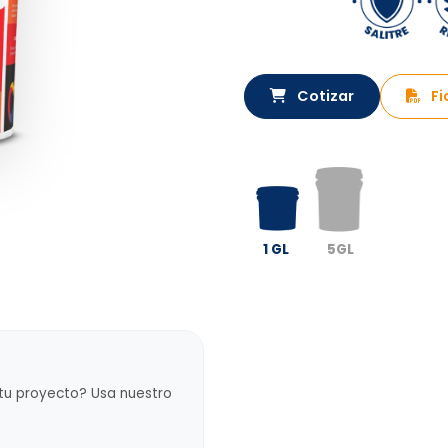
Cotizar
Fi
1 GL
5GL
 tu proyecto? Usa nuestro