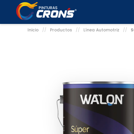
Inicio
//
Productos
//
Línea Automotriz
//
S