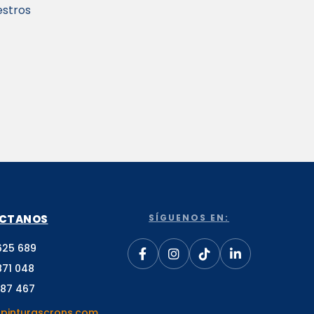
estros
CTANOS
SÍGUENOS EN:
625 689
871 048
187 467
pinturascrons.com