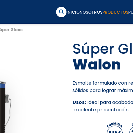
INICIO
NOSOTROS
PRODUCTOS
P
úper Gloss
Súper G
Walon
Esmalte formulado con re
sólidos para lograr máximo
Usos:
Ideal para acabados 
excelente presentación.