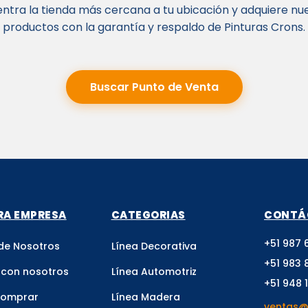
ntra la tienda más cercana a tu ubicación y adquiere nu
productos con la garantía y respaldo de Pinturas Crons.
Buscar Punto de Venta
RA EMPRESA
CATEGORIAS
CONTÁ
+51 987 
de Nosotros
Línea Decorativa
+51 983 
 con nosotros
Línea Automotriz
+51 948 
comprar
Línea Madera
ventas@