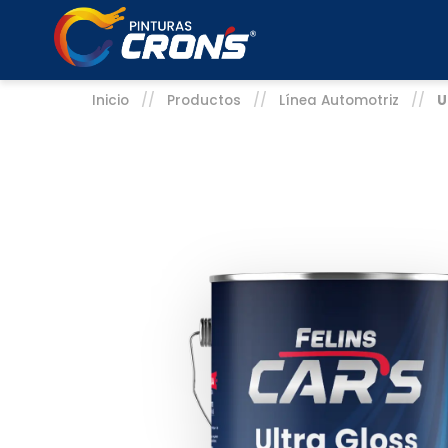
Inicio
//
Productos
//
Línea Automotriz
//
U