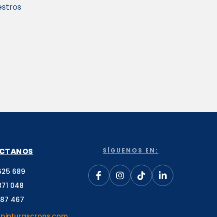
estros
CTANOS
SÍGUENOS EN:
625 689
871 048
187 467
pinturascrons.com