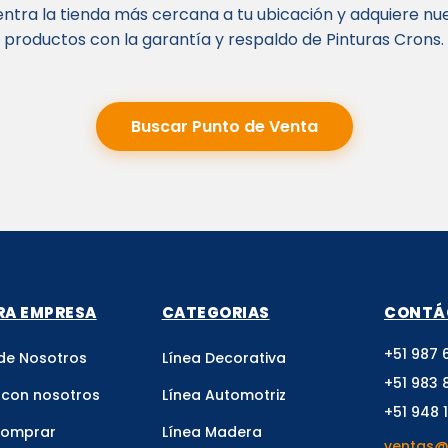
ntra la tienda más cercana a tu ubicación y adquiere nu
productos con la garantía y respaldo de Pinturas Crons.
Buscar Punto de Venta
RA EMPRESA
CATEGORIAS
CONTÁ
+51 987 
de Nosotros
Línea Decorativa
+51 983 
 con nosotros
Línea Automotriz
+51 948 
comprar
Línea Madera
ventas@